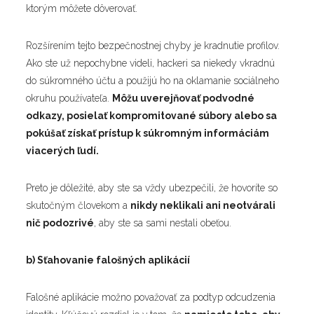
ktorým môžete dôverovať.
Rozšírením tejto bezpečnostnej chyby je kradnutie profilov.
Ako ste už nepochybne videli, hackeri sa niekedy vkradnú
do súkromného účtu a použijú ho na oklamanie sociálneho
okruhu používateľa.
Môžu uverejňovať podvodné
odkazy, posielať kompromitované súbory alebo sa
pokúšať získať prístup k súkromným informáciám
viacerých ľudí.
Preto je dôležité, aby ste sa vždy ubezpečili, že hovoríte so
skutočným človekom a
nikdy neklikali ani neotvárali
nič podozrivé
, aby ste sa sami nestali obeťou.
b) Sťahovanie falošných aplikácií
Falošné aplikácie možno považovať za podtyp odcudzenia