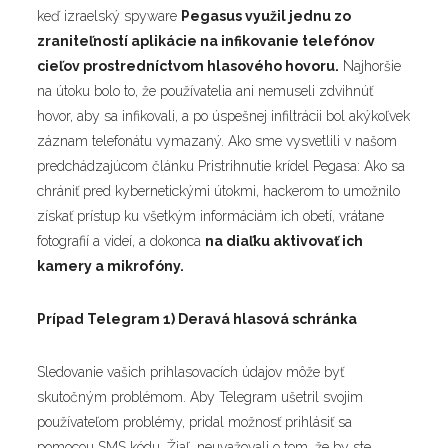
keď izraelský spyware
Pegasus využil jednu zo
zraniteľností aplikácie na infikovanie telefónov
cieľov prostredníctvom hlasového hovoru.
Najhoršie
na útoku bolo to, že používatelia ani nemuseli zdvihnúť
hovor, aby sa infikovali, a po úspešnej infiltrácii bol akýkoľvek
záznam telefonátu vymazaný. Ako sme vysvetlili v našom
predchádzajúcom článku
Pristrihnutie krídel Pegasa: Ako sa
chrániť pred kybernetickými útokmi
, hackerom to umožnilo
získať prístup ku všetkým informáciám ich obetí, vrátane
fotografií a videí, a dokonca
na diaľku aktivovať ich
kamery a mikrofóny.
Prípad Telegram 1) Deravá hlasová schránka
Sledovanie vašich prihlasovacích údajov môže byť
skutočným problémom. Aby Telegram ušetril svojim
používateľom problémy, pridal možnosť prihlásiť sa
pomocou SMS kódu. Žiaľ, neuvažovali o tom, že by ste