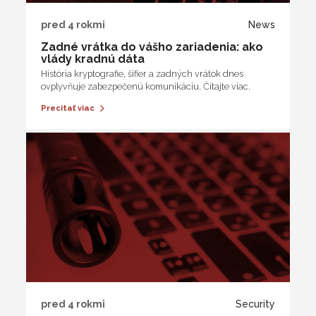
pred 4 rokmi
News
Zadné vrátka do vášho zariadenia: ako
vlády kradnú dáta
História kryptografie, šifier a zadných vrátok dnes
ovplyvňuje zabezpečenú komunikáciu. Čítajte viac.
Precitať viac
pred 4 rokmi
Security