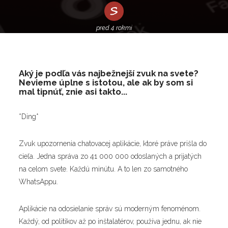
pred 4 rokmi
Aký je podľa vás najbežnejší zvuk na svete?
Nevieme úplne s istotou, ale ak by som si
mal tipnúť, znie asi takto...
*Ding*
Zvuk upozornenia chatovacej aplikácie, ktoré práve prišla do
cieľa. Jedna správa zo 41 000 000 odoslaných a prijatých
na celom svete. Každú minútu. A to len zo samotného
WhatsAppu.
Aplikácie na odosielanie správ sú moderným fenoménom.
Každý, od politikov až po inštalatérov, používa jednu, ak nie