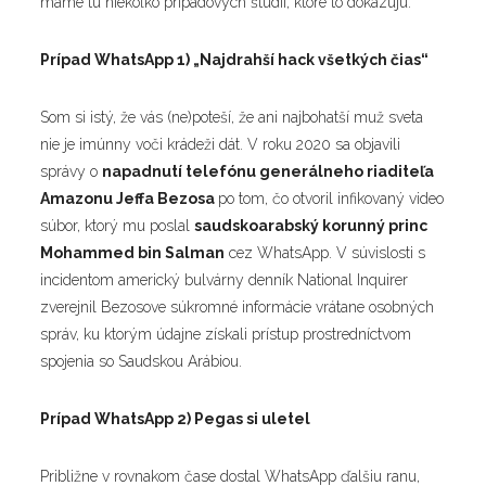
máme tu niekoľko prípadových štúdií, ktoré to dokazujú.
Prípad WhatsApp 1) „Najdrahší hack všetkých čias“
Som si istý, že vás (ne)poteší, že ani najbohatší muž sveta
nie je imúnny voči krádeži dát. V roku 2020 sa objavili
správy o
napadnutí telefónu generálneho riaditeľa
Amazonu Jeffa Bezosa
po tom, čo otvoril infikovaný video
súbor, ktorý mu poslal
saudskoarabský korunný princ
Mohammed bin Salman
cez WhatsApp. V súvislosti s
incidentom americký bulvárny denník National Inquirer
zverejnil Bezosove súkromné informácie vrátane osobných
správ, ku ktorým údajne získali prístup prostredníctvom
spojenia so Saudskou Arábiou.
Prípad WhatsApp 2) Pegas si uletel
Približne v rovnakom čase dostal WhatsApp ďalšiu ranu,