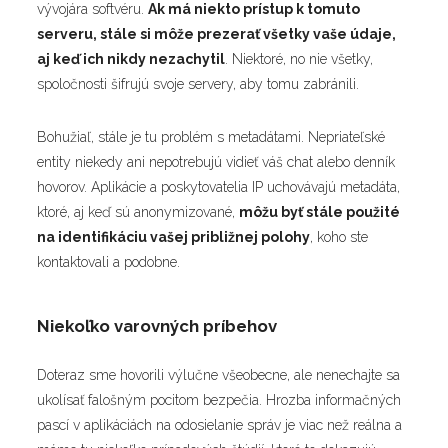
vývojára softvéru.
Ak má niekto prístup k tomuto
serveru, stále si môže prezerať všetky vaše údaje,
aj keď ich nikdy nezachytil
. Niektoré, no nie všetky,
spoločnosti šifrujú svoje servery, aby tomu zabránili.
Bohužiaľ, stále je tu problém s metadátami. Nepriateľské
entity niekedy ani nepotrebujú vidieť váš chat alebo denník
hovorov. Aplikácie a poskytovatelia IP uchovávajú metadáta,
ktoré, aj keď sú anonymizované,
môžu byť stále použité
na identifikáciu vašej približnej polohy
, koho ste
kontaktovali a podobne.
Niekoľko varovných príbehov
Doteraz sme hovorili výlučne všeobecne, ale nenechajte sa
ukolísať falošným pocitom bezpečia. Hrozba informačných
pascí v aplikáciách na odosielanie správ je viac než reálna a