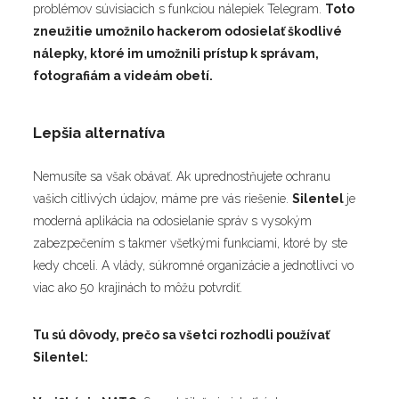
problémov súvisiacich s funkciou nálepiek Telegram.
Toto
zneužitie umožnilo hackerom odosielať škodlivé
nálepky, ktoré im umožnili prístup k správam,
fotografiám a videám obetí.
Lepšia alternatíva
Nemusíte sa však obávať. Ak uprednostňujete ochranu
vašich citlivých údajov, máme pre vás riešenie.
Silentel
je
moderná aplikácia na odosielanie správ s vysokým
zabezpečením s takmer všetkými funkciami, ktoré by ste
kedy chceli. A vlády, súkromné organizácie a jednotlivci vo
viac ako 50 krajinách to môžu potvrdiť.
Tu sú dôvody, prečo sa všetci rozhodli používať
Silentel: