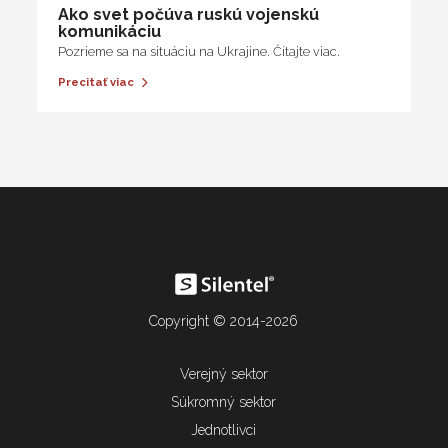
Ako svet počúva ruskú vojenskú
komunikáciu
Pozrieme sa na situáciu na Ukrajine. Čítajte viac.
Precitať viac
Copyright © 2014-2026
Verejný sektor
Súkromný sektor
Jednotlivci