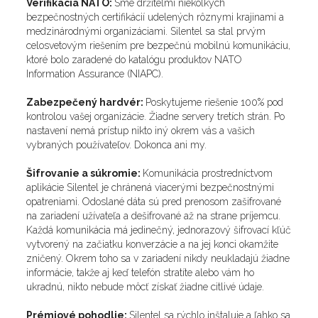
Verifikácia NATO:
Sme držiteľmi niekoľkých
bezpečnostných certifikácií udelených rôznymi krajinami a
medzinárodnými organizáciami. Silentel sa stal prvým
celosvetovým riešením pre bezpečnú mobilnú komunikáciu,
ktoré bolo zaradené do katalógu produktov NATO
Information Assurance (NIAPC).
Zabezpečený hardvér:
Poskytujeme riešenie 100% pod
kontrolou vašej organizácie. Žiadne servery tretích strán. Po
nastavení nemá prístup nikto iný okrem vás a vašich
vybraných používateľov. Dokonca ani my.
Šifrovanie a súkromie:
Komunikácia prostredníctvom
aplikácie Silentel je chránená viacerými bezpečnostnými
opatreniami. Odoslané dáta sú pred prenosom zašifrované
na zariadení užívateľa a dešifrované až na strane príjemcu.
Každá komunikácia má jedinečný, jednorazový šifrovací kľúč
vytvorený na začiatku konverzácie a na jej konci okamžite
zničený. Okrem toho sa v zariadení nikdy neukladajú žiadne
informácie, takže aj keď telefón stratíte alebo vám ho
ukradnú, nikto nebude môcť získať žiadne citlivé údaje.
Prémiové pohodlie:
Silentel sa rýchlo inštaluje a ľahko sa