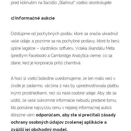
pred kliknutím na tlačidlo „Stiahnuť“ všetko skontrolujete.
c) Informačné aukcie
Odstúpme od pochybných postáv, ktoré sa snažia ukradnúť
vaše údaje, a pozrime sa na pochybné postavy, ktoré to berú
úplne legálne – vlastníkov softvéru. Vďaka škandálu Meta
(predtým Facebook) a Cambridge Analytica vieme, čo sa
stane, keď je korporácia príliš chamtivá.
A hoci si všetci bolestne uvedomujeme, že len málo vecí v
živote je zadarmo, väčšina z nás by uprednostňovala platbu
inými prostriedkami, než sú naše osobné údaje. Aby ste sa
uistili, že vaše súkromné informácie nebudú predané tomu,
kto ponúkne najvyššiu cenu v nejakej informačnej aukcii,
dôrazne vám
odporúčam, aby ste si prečítali zásady
ochrany osobných údajov zvolenej aplikácie a
zvážili jej obchodný model.