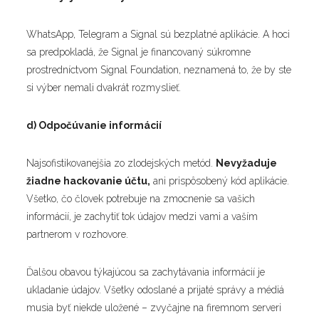
WhatsApp, Telegram a Signal sú bezplatné aplikácie. A hoci
sa predpokladá, že Signal je financovaný súkromne
prostredníctvom Signal Foundation, neznamená to, že by ste
si výber nemali dvakrát rozmyslieť.
d) Odpočúvanie informácií
Najsofistikovanejšia zo zlodejských metód.
Nevyžaduje
žiadne hackovanie účtu,
ani prispôsobený kód aplikácie.
Všetko, čo človek potrebuje na zmocnenie sa vašich
informácií, je zachytiť tok údajov medzi vami a vaším
partnerom v rozhovore.
Ďalšou obavou týkajúcou sa zachytávania informácií je
ukladanie údajov. Všetky odoslané a prijaté správy a médiá
musia byť niekde uložené – zvyčajne na firemnom serveri