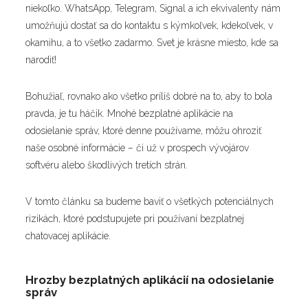
niekoľko. WhatsApp, Telegram, Signal a ich ekvivalenty nám
umožňujú dostať sa do kontaktu s kýmkoľvek, kdekoľvek, v
okamihu, a to všetko zadarmo. Svet je krásne miesto, kde sa
narodiť!
Bohužiaľ, rovnako ako všetko príliš dobré na to, aby to bola
pravda, je tu háčik. Mnohé bezplatné aplikácie na
odosielanie správ, ktoré denne používame, môžu ohroziť
naše osobné informácie – či už v prospech vývojárov
softvéru alebo škodlivých tretích strán.
V tomto článku sa budeme baviť o všetkých potenciálnych
rizikách, ktoré podstupujete pri používaní bezplatnej
chatovacej aplikácie.
Hrozby bezplatných aplikácií na odosielanie
správ