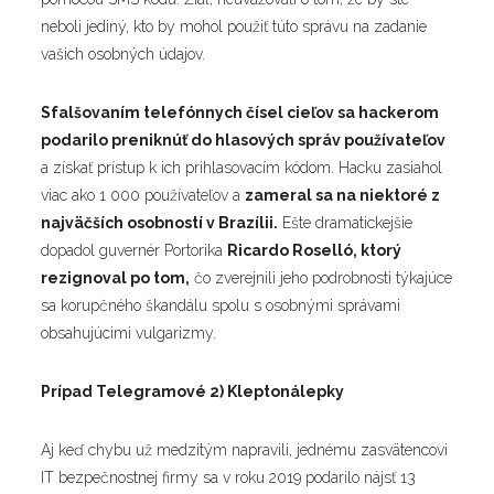
neboli jediný, kto by mohol použiť túto správu na zadanie
vašich osobných údajov.
Sfalšovaním telefónnych čísel cieľov sa hackerom
podarilo preniknúť do hlasových správ používateľov
a získať prístup k ich prihlasovacím kódom. Hacku zasiahol
viac ako 1 000 používateľov a
zameral sa na niektoré z
najväčších osobností v Brazílii.
Ešte dramatickejšie
dopadol guvernér Portorika
Ricardo Roselló, ktorý
rezignoval po tom,
čo zverejnili jeho podrobnosti týkajúce
sa korupčného škandálu spolu s osobnými správami
obsahujúcimi vulgarizmy.
Prípad Telegramové 2) Kleptonálepky
Aj keď chybu už medzitým napravili, jednému zasvätencovi
IT bezpečnostnej firmy sa v roku 2019 podarilo nájsť 13