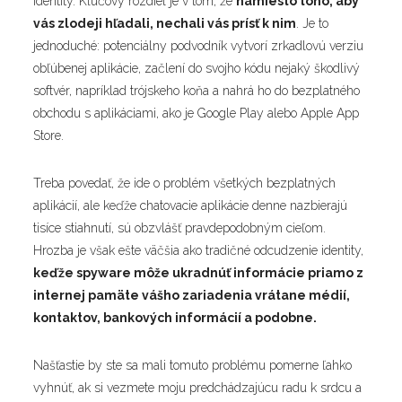
identity. Kľúčový rozdiel je v tom, že
namiesto toho, aby
vás zlodeji hľadali, nechali vás prísť k nim
. Je to
jednoduché: potenciálny podvodník vytvorí zrkadlovú verziu
obľúbenej aplikácie, začlení do svojho kódu nejaký škodlivý
softvér, napríklad trójskeho koňa a nahrá ho do bezplatného
obchodu s aplikáciami, ako je Google Play alebo Apple App
Store.
Treba povedať, že ide o problém všetkých bezplatných
aplikácií, ale keďže chatovacie aplikácie denne nazbierajú
tisíce stiahnutí, sú obzvlášť pravdepodobným cieľom.
Hrozba je však ešte väčšia ako tradičné odcudzenie identity,
keďže spyware môže ukradnúť informácie priamo z
internej pamäte vášho zariadenia vrátane médií,
kontaktov, bankových informácií a podobne.
Našťastie by ste sa mali tomuto problému pomerne ľahko
vyhnúť, ak si vezmete moju predchádzajúcu radu k srdcu a