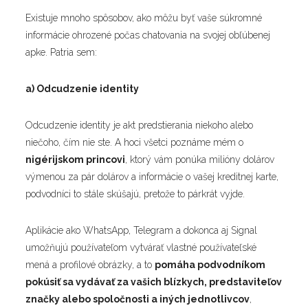
Existuje mnoho spôsobov, ako môžu byť vaše súkromné
informácie ohrozené počas chatovania na svojej obľúbenej
apke. Patria sem:
a) Odcudzenie identity
Odcudzenie identity je akt predstierania niekoho alebo
niečoho, čím nie ste. A hoci všetci poznáme mém o
nigérijskom princovi
, ktorý vám ponúka milióny dolárov
výmenou za pár dolárov a informácie o vašej kreditnej karte,
podvodníci to stále skúšajú, pretože to párkrát vyjde.
Aplikácie ako WhatsApp, Telegram a dokonca aj Signal
umožňujú používateľom vytvárať vlastné používateľské
mená a profilové obrázky, a to
pomáha podvodníkom
pokúsiť sa vydávať za vašich blízkych, predstaviteľov
značky alebo spoločnosti a iných jednotlivcov
,